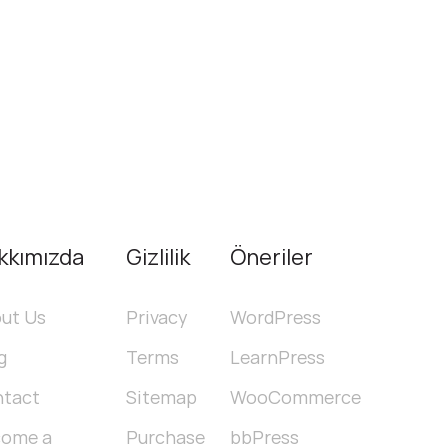
kkımızda
Gizlilik
Öneriler
ut Us
Privacy
WordPress
g
Terms
LearnPress
tact
Sitemap
WooCommerce
come a
Purchase
bbPress