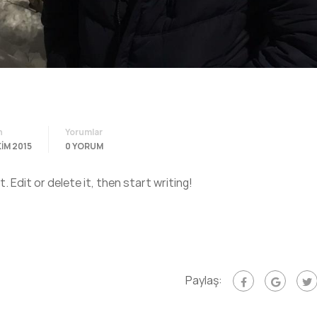
h
Yorumlar
KIM 2015
0 YORUM
 Edit or delete it, then start writing!
Paylaş: