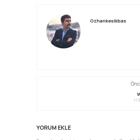
Ozhankesikbas
Önce
W
17 
YORUM EKLE