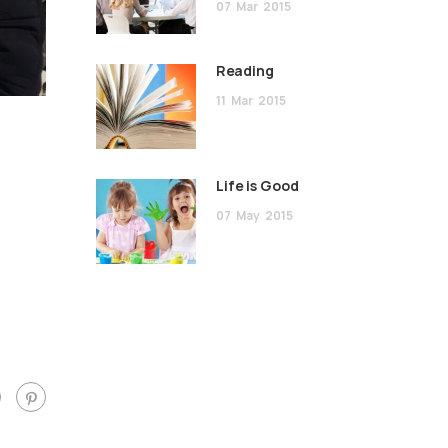
07
Mar
2015
Reading
11
Mar
2015
Life is Good
07
May
2015