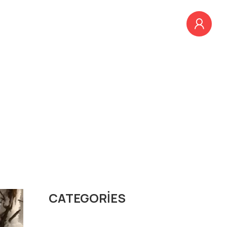
EĞITIMLER
BLOG
İLETIŞIM
d!
CATEGORIES