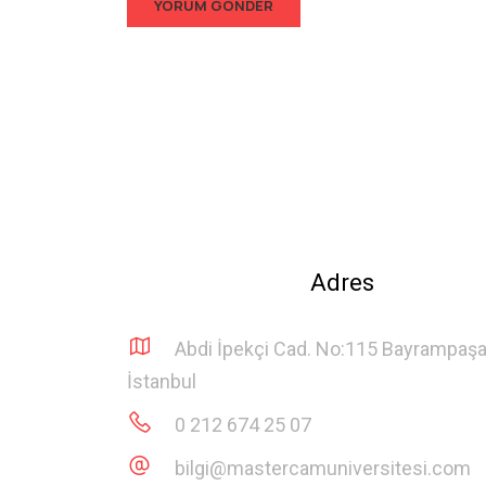
Adres
Abdi İpekçi Cad. No:115 Bayrampaş
İstanbul
0 212 674 25 07
bilgi@mastercamuniversitesi.com