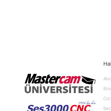
Ha
Abo
a
Blo
Con
Be