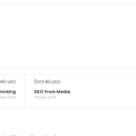
ki yazı
Sonraki yazı
orking
SEO from Media
Ekim 2015
18 Ekim 2015